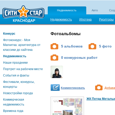
Недвижимость
Авто
Созд
Недвижимость
Ипотека
Риэлторы
КРАСНОДАР
Фотоальбомы
Конкурс
Фотоконкурс - Моя
Магнитка: архитектура от
5 альбомов
5 фото
классики до хайтека
Недвижимость
0 конкурсных работ
Наши праздники
Портрет на рабочем месте
События и факты
Фестивали, конкурсы,
концерты
Комментировать
Добави
Новостройки города
ЖК Петра Металь
Коммерческая
недвижимость
Времена года