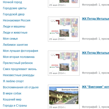
Ночной город
Фотографий: 1, просм
26 мая 2014 г.
Городские цветы
Городской двор
ЖК Петра Металь
Незнакомая Россия
Люди и машины
Люди и животные
Моя семья
Фотографий: 1, просм
26 мая 2014 г.
Любимое занятие
Моя лучшая фотография
ЖК Петра Металь
Моя вторая половинка
Прелестный ребенок
Смех продлевает жизнь
Фотографий: 1, просм
26 мая 2014 г.
Неизвестные рекорды
Я люблю спорт
ЖК "Виктория" ко
Воспоминания об отдыхе
В мире собак
Кошачий мир
Города и Страны
Фотографий: 1, просм
26 мая 2014 г.