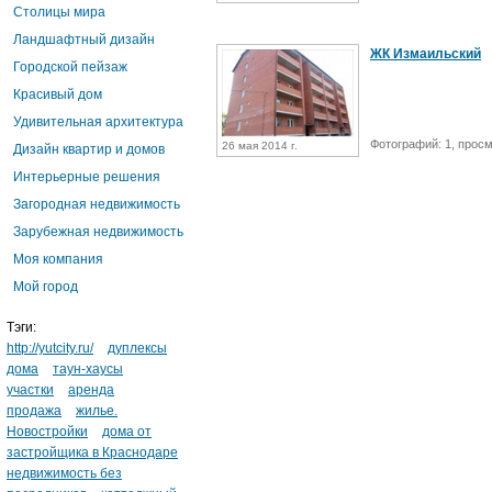
Столицы мира
Ландшафтный дизайн
ЖК Измаильский
Городской пейзаж
Красивый дом
Удивительная архитектура
Фотографий: 1, просм
26 мая 2014 г.
Дизайн квартир и домов
Интерьерные решения
Загородная недвижимость
Зарубежная недвижимость
Моя компания
Мой город
Тэги:
http://yutcity.ru/
дуплексы
дома
таун-хаусы
участки
аренда
продажа
жилье.
Новостройки
дома от
застройщика в Краснодаре
недвижимость без