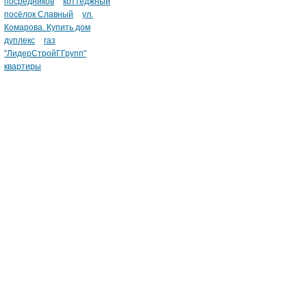
посредников
коттеджный
посёлок Славный
ул.
Комарова. Купить дом
дуплекс
газ
"ЛидерСтройГГрупп"
квартиры